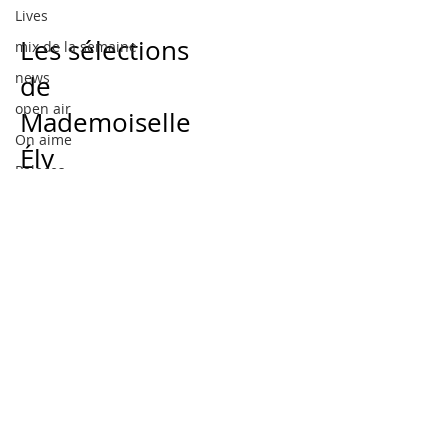
Lives
Les sélections
mix de la semaine
news
de
open air
Mademoiselle
On aime
Ély
Palaces
Mademoiselle Ely vous
Rooftops
fait découvrir les
sexy paris
derniers tracks des dj's
staff only
de la capitale !
pendant ce temps, dans le Paris by
costes
vous aimerez 1
Posts à venir
Les clubs 2
Découvrez d'autres catégories de
Les clubs 3
ce blog ou revenez plus tard.